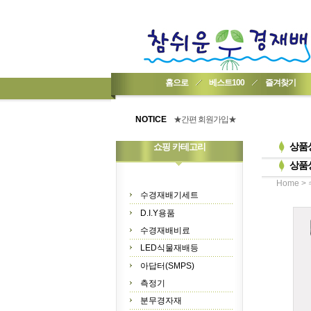
홈으로
베스트100
즐겨찾기
★기업회원가입 방법..
★회원 구입 시 1% 적립★
NOTICE
★간편 회원가입★
상품
쇼핑 카테고리
상품
>
Home
수경재배기세트
D.I.Y용품
수경재배비료
LED식물재배등
아답터(SMPS)
측정기
분무경자재