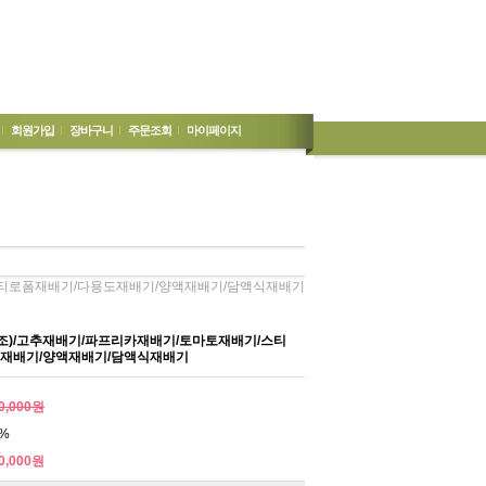
회원가입
장바구니
주문조회
마이페이지
스티로폼재배기/다용도재배기/양액재배기/담액식재배기
조)/고추재배기/파프리카재배기/토마토재배기/스티
재배기/양액재배기/담액식재배기
0,000원
%
0,000원