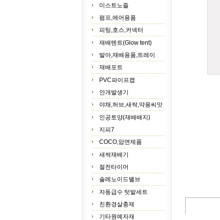
미스트노즐
펌프,에어용품
피팅,호스,커넥터
재배텐트(Glow tent)
발아,재배용품,트레이
재배포트
PVC파이프캡
안개발생기
야채,허브,새싹,약용씨앗
인공토양(재배배지)
지피7
COCO,암면제품
새싹재배기
절전타이머
솔레노이드밸브
자동급수 텃밭세트
친환경살충제
기타원예자재