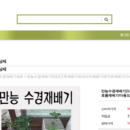
로그인
상세
상세
> 만능수경재배기(3조)/고추재배기/파프리카재배기/토마토재배기/
수경재배기세트
만능수경재배기(3
로폼재배기/다용도
5
소비자가격
1
적립금
5
판매가격