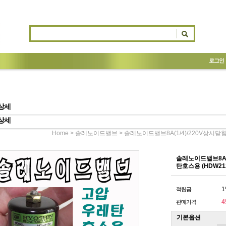
로그인
상세
상세
>
> 솔레노이드밸브8A(1/4)/220V상시닫힘형
Home
솔레노이드밸브
솔레노이드밸브8A(1/
탄호스용 (HDW21
1
적립금
4
판매가격
기본옵션