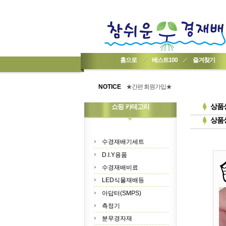
홈으로
베스트100
즐겨찾기
★기업회원가입 방법..
★회원 구입 시 1% 적립★
NOTICE
★간편 회원가입★
상품
쇼핑 카테고리
상품
수경재배기세트
D.I.Y용품
수경재배비료
LED식물재배등
아답터(SMPS)
측정기
분무경자재