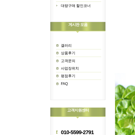
대량구매 할인코너
게시판 모음
갤러리
상품후기
고객문의
사업장위치
평점후기
FAQ
고객지원센터
010-5599-2791