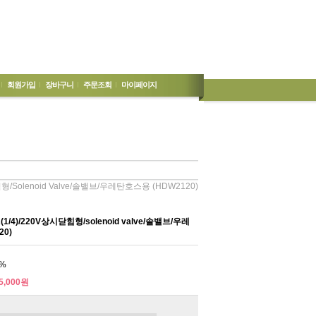
회원가입
장바구니
주문조회
마이페이지
/solenoid Valve/솔밸브/우레탄호스용 (HDW2120)
4)/220V상시닫힘형/solenoid valve/솔밸브/우레
20)
%
5,000원