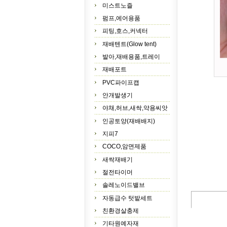
미스트노즐
펌프,에어용품
피팅,호스,커넥터
재배텐트(Glow tent)
발아,재배용품,트레이
재배포트
PVC파이프캡
안개발생기
야채,허브,새싹,약용씨앗
인공토양(재배배지)
지피7
COCO,암면제품
새싹재배기
절전타이머
솔레노이드밸브
자동급수 텃밭세트
친환경살충제
기타원예자재