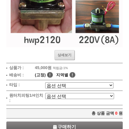
상세보기
상품가 :
45,000원
적립금:1%
배송비 :
(고정)
!
지역별
!
타입 :
원터치피팅1/4인치
:
총 상품 금액
0
원
구매하기