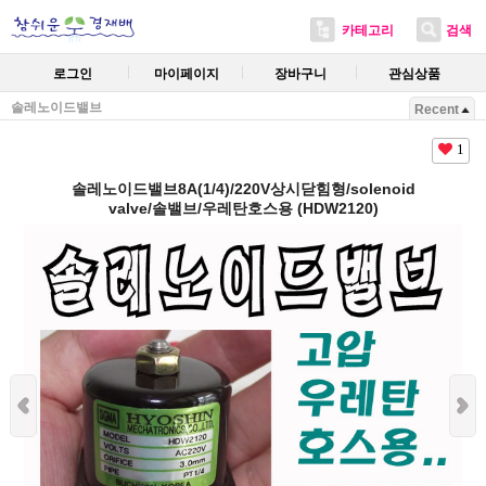
카테고리
검색
로그인
마이페이지
장바구니
관심상품
솔레노이드밸브
Recent
1
솔레노이드밸브8A(1/4)/220V상시닫힘형/solenoid
valve/솔밸브/우레탄호스용 (HDW2120)