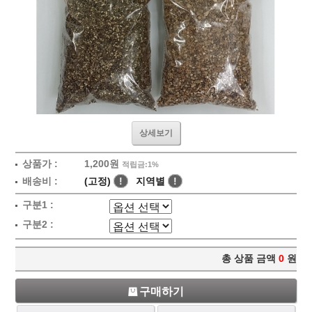
상세보기
상품가 :
1,200원
적립금:1%
배송비 :
(고정)
!
지역별
!
구분1 :
구분2 :
총 상품 금액
0
원
구매하기