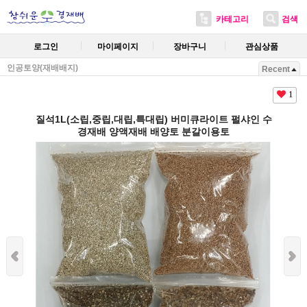
카테고리
검색
로그인
마이페이지
장바구니
관심상품
인공토양(재배배지)
Recent
1
질석1L(소립,중립,대립,특대립) 버미큐라이트 펄샤인 수
경재배 양액재배 배양토 분갈이용토