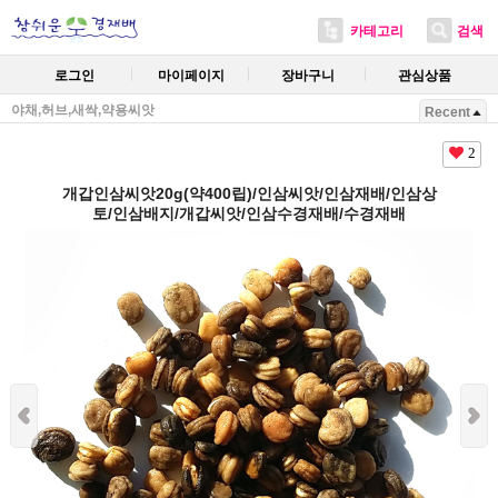
카테고리
검색
로그인
마이페이지
장바구니
관심상품
야채,허브,새싹,약용씨앗
Recent
2
개갑인삼씨앗20g(약400립)/인삼씨앗/인삼재배/인삼상
토/인삼배지/개갑씨앗/인삼수경재배/수경재배