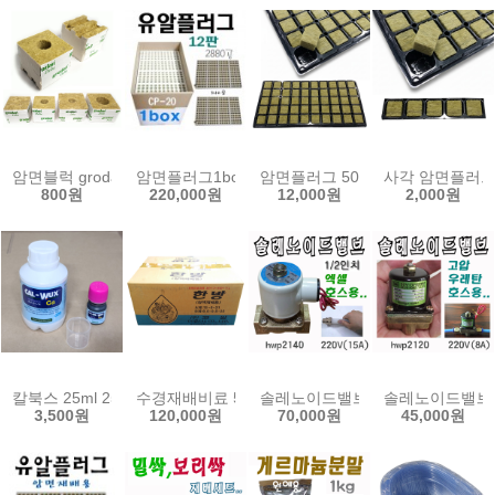
암면블럭 grodan 락울 유알 플러그 슬라브 양액 수경 재배 암면 배지
암면플러그1box(240구12판)/cp20/2880공/
암면플러그 50공 큐브 묘목 삽목 
사각 암면플러그 
800원
220,000원
12,000원
2,000원
칼북스 25ml 250ml 액상칼슘제 미량원소 칼슘 액비 식물 영양제
수경재배비료 5종 20kg 종합한방 토마토 고추 오이 
솔레노이드밸브15A(1/2인치)/상시닫힘형
솔레노이드밸브8A(
3,500원
120,000원
70,000원
45,000원