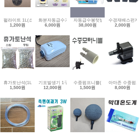
펄라이트 1L(소,중,대립)/퍼라이트 조경 수경재배 양액재배 배지 분갈
화분자동급수기5호/저수통형/심지화분/자동급수화
자동급수봉텃밭재배기/자동물보충
수경재배스펀지 
1,200원
6,000원
38,000원
2,000원
휴가토난석(1L)/소립/중립/수경재배배지/분갈이/인공토양/여과재/수
기포발생기 1구 저소음 에어펌프 아마존 산소 에어 산소
수중펌프니쁠(2구)/펌프니쁠/수중
아마존 수중펌프 3
1,500원
12,000원
1,500원
8,000원