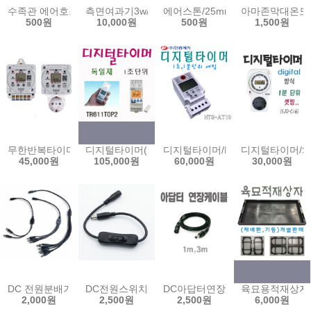
수족관 에어호스1m 5m 기포발생기 호스 수족관 어항 기포 산소 에어
측면여과기3w/수질정화/수족관/수조여과기/아마존여과기
에어스톤/25mm/50mm/콩돌/기포
아마존막대온도계
500원
10,000원
500원
1,500원
무한반복타이머(1초단위)/주간타이머(1분단위)/IRT16-B/IRT16-D
디지털타이머(독일)/1초단위/1분단위/TR611TOP2/간
디지털타이머/HTS-AT10/1초/1
디지털타이머/SJ
45,000원
105,000원
60,000원
30,000원
DC 전원분배기 2 4 8분배 CCTV 문어발 아답터 분배기
DC전원스위치케이블 12V 온오프 버튼 연장케이블 
DC아답터연장선1m/3m/아답터연장케이
육묘용적재상자(
2,000원
2,500원
2,500원
6,000원