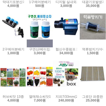
막대기포분산기/20cm/30cm/45cm/막대에어분산기/기포발생/에어발생
1구에어분배기/기포분배기/에어분배기/수족관/어항/수
디지털 실내외온도계 센서분리형 디지
대광기포발생기 4
4,000원
500원
3,000원
35,000원
2구에어분배기/3구에어분배기/에어 호스 조절밸브 분지 분배기 기포발생
구연산/베이킹소다/500g/PH조절/친환경세제/다목적
협신수중펌프 30w 40w 50w 수중모터
역류방지기/수
1,000원
3,000원
34,000원
1,500원
허브씨앗 13종 스피아민트 히솝 케모마일 켓닙 마조람 라벤다 스위트
열매채소씨앗10종/아티쵸크 파프리카씨앗 스카롤라
지피7/33mm(2000개1box)/44
그로단 파종판 2
4,000원
7,000원
240,000원
25,000원