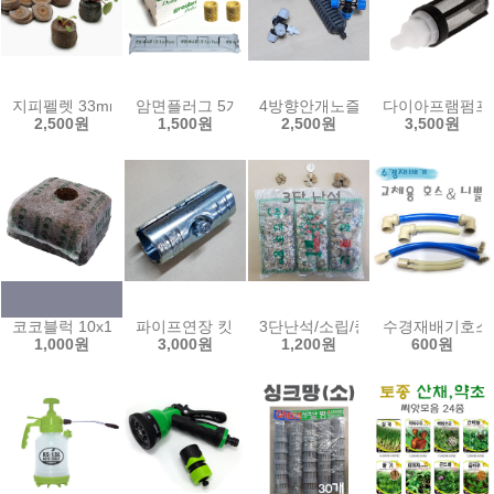
지피펠렛 33mm (10개) 44mm 피트 펠렛 모스 삽목 허브파종 압축 펠
암면플러그 5개 키엠플러그 유알 그로단 암면 배지 
4방향안개노즐/상향식 하향식 안개분사
다이아프램펌프 입수
2,500원
1,500원
2,500원
3,500원
코코블럭 10x10x7.5cm 압축코코피트 COCO블럭 수경재배 양액 배지
파이프연장 킷 (28Ø용) 메탈조인트 행거 파이프 연
3단난석/소립/중립/대립/휴가토난
수경재배기호스/
1,000원
3,000원
1,200원
600원