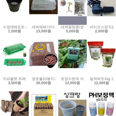
수경재배포트 (小)10개 (中)5개 수경 포트 양액 재배 풍난 모종 난 화분
새싹재배기/다용도재배용기 새싹보리 새싹키우기 
새싹용땅콩/생피땅콩/발아용/300g
바이오스펀지필터
1,500원
15,000원
5,000원
2,000원
지피펠렛 트레이 지피7 재배 트레이 피트펠렛 펠릿 미니온실 핸디가든
생토볼10봉지19L(18kg)황토볼 하이드로볼 분갈이
토양수분계 식물 화분 습도 조도 산도 
밀싹씨앗1kg 보
3,500원
30,000원
12,000원
12,000원