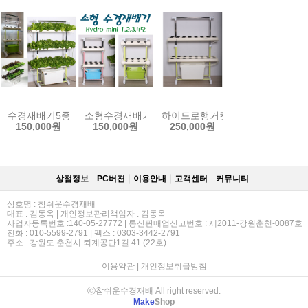
수경재배기5종/양액재배기 인삼수경재배기 LED수경재배기 아쿠아포
소형수경재배기 1단 2단 3단 채소 허브 야채 인삼 
하이드로행거킷2단/3단/HGH-2/
150,000원
150,000원
250,000원
상점정보
PC버젼
이용안내
고객센터
커뮤니티
상호명 : 참쉬운수경재배
대표 : 김동옥 | 개인정보관리책임자 : 김동옥
사업자등록번호 :140-05-27772 | 통신판매업신고번호 : 제2011-강원춘천-0087호
전화 : 010-5599-2791 | 팩스 : 0303-3442-2791
주소 : 강원도 춘천시 퇴계공단1길 41 (22호)
이용약관
|
개인정보취급방침
ⓒ참쉬운수경재배 All right reserved.
Make
Shop