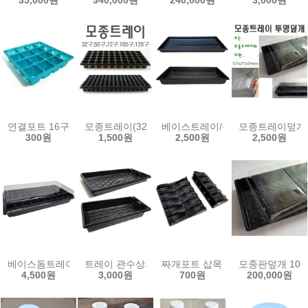
35,000원
340,000원
240,000원
3,000원
연결포트 16구 25구 36구 흰색 검정 모종판 육묘판 모종 트레이 하프
모종트레이(32구~128구)/모종판/0.8T/육묘판/
베이스트레이/육묘재배용/수경재배/
모종트레이덮개(
300원
1,500원
2,500원
2,500원
베이스돔트레이/베이스트레이+투명덮개 모종판덥개 물받이 육묘판 
트레이 관수상자 wc-m 모종판 모종트레이 물받이 
짜개포트 삽목 모종포트 관수상자
모종판덮개 10
4,500원
3,000원
700원
200,000원