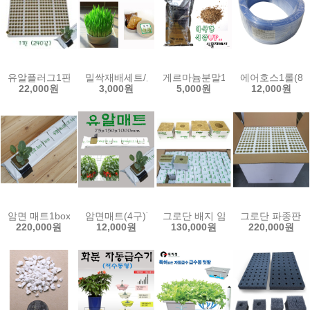
유알플러그1판(240공)/모종재배/암면재배/cp20
밀싹재배세트/보리싹재배세트/밀싹재배기/보리싹재
게르마늄분말1kg/게르마늄상토/
에어호스1롤(80
22,000원
3,000원
5,000원
12,000원
암면 매트1box(30ea)75x150x1000mm 유알 암면슬라브 락울 양액 
암면매트(4구)75x150x900mm/1000mm 암면슬라브 
그로단 배지 암면블럭 1box 양액
그로단 파종판 1
220,000원
12,000원
130,000원
220,000원