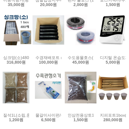
이동식행거(핑크,실버)/색상선택형/Hanger
삼발입상지주대 (단본조용) 스프링쿨러 삼각대 삼
편사 물호스 (1m) 16mm 19m
호스커넥터/수도
35,000원
20,000원
2,000원
1,500원
싱크망(소)480개BOX/걸음망/싱크대망/싱크대걸음망/수경재배포트/
수경재배포트 (소)1000개 수경 포트 풍난 다육 모종 
수도용물호스(고압50m)/15mm
디지털 온습도계 
316,800원
100,000원
45,000원
5,000원
질석1L(소립,중립,대립,특대립) 버미큐라이트 펄샤인 수경재배 양액
물갈이사이펀/수조청소기/수족관청소호스/수족관/
인삼전용상토1L/인삼재배상토 인
지피포트1box(
1,200원
6,500원
1,500원
280,000원