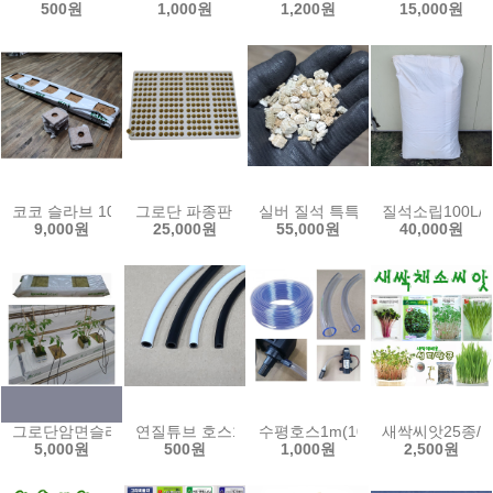
500원
1,000원
1,200원
15,000원
코코 슬라브 10x15x100cm(5구) COCO 그로우백 코코블럭 압축코
그로단 파종판 240공1판 암면 플러그 락울 유알 암면
실버 질석 특특대립80L/ 버미큘
질석소립100L/ 
9,000원
25,000원
55,000원
40,000원
그로단암면슬라브50cm(2구)/암면매트 수경재배 양액재배 관주 관수 암면배지 
연질튜브 호스1m 3x5 4x7 스프링쿨러 미스트 점적
수평호스1m(10,13,15,18mm)
새싹씨앗25종/
5,000원
500원
1,000원
2,500원