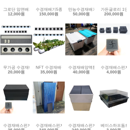
그로단 암면배지 수경재배 발아용 블럭 큐브 양액재배
수경재배기5종/양액재배기 인삼수경재배 LED수경재배기
만능수경재배기(3조)/고추재배기
가든글로리 1단 
12,000원
150,000원
50,000원
200,000원
무가공 수경재배 파이프 65A 1m 2개 국산 NFT 박막재배 필드 PVC파
NFT 수경재배필드 스마트팜 식물 PVC파이프 베드 재
수경재배양액통(55L)/양액박스
수경재배스펀지1
20,000원
35,000원
40,000원
4,000원
수경재배스펀지10장 새싹 스마트팜 씨앗 파종 모종 식물 발아용 사각
수경재배스펀지100판 22,000셀 파종스펀지 모종재
수경재배스펀지 홀 60판 1box 
베이스하프돔트레