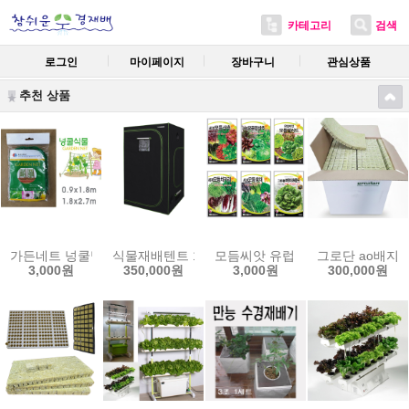
카테고리
검색
로그인
마이페이지
장바구니
관심상품
추천 상품
가든네트 넝쿨망 오이재배망 호박망 참외망 더덕망 넝쿨지지대
식물재배텐트 120x120x200cm 캐나다 그로우텐트
모듬씨앗 유럽 치커리 양상추 쌈채
그로단 ao배지 
3,000원
350,000원
3,000원
300,000원