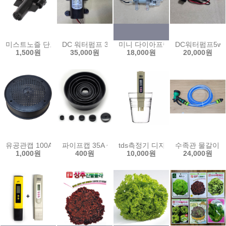
미스트노즐 단포거 이스라엘제 쿨링포그 fog 저압 안개분사노즐 분무
DC 워터펌프 30w 60w 80w 12V 다이아프램 펌프 소
미니 다이아프램 펌프 고온용 DC6-
DC워터펌프5w
1,500원
35,000원
18,000원
20,000원
유공관캡 100A 통기관 캡 수목 숨틀 파이프 뚜껑 배수구 덮개
파이프캡 35A ~ 200A pvc 원형 마감 앤드 캡 배관
tds측정기 디지털 우리집 수질측정
수족관 물갈이 호
1,000원
400원
10,000원
24,000원