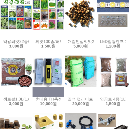
약용씨앗22종/그라비올라/스테비아/마카/아이스플랜트/백하수오/개갑
씨앗130종/허브/새싹/약초/버터헤드/고수/스위트
개갑인삼씨앗20g(약400립)/인
LED집광렌즈 10
3,000원
1,500원
5,000원
1,200원
생토볼1.9L(1.8kg)황토볼 분갈이 생토원 수족관 하이드로볼 수경식물
휴대용 PH측정기 ph메타 수질 테스터기 미터 센서 
질석 펄라이트 50L 100L 소립
인공토 4종(1
3,000원
10,000원
20,000원
1,500원