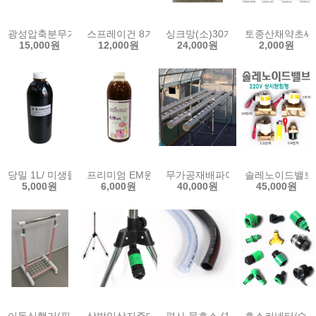
광성압축분무기 1.5L 안개 분무 미스트 엽면시비 소독 살균 농약살포
스프레이건 8기능 분사건 세차 호스 정원 물 분무기
싱크망(소)30개/걸음망/싱크대
토종산채약초씨앗
15,000원
12,000원
24,000원
2,000원
당밀 1L/ 미생물 EM 발효 배양 이멤 원액 발효액 활성액 친환경 EM 
프리미엄 EM원액 1L 친환경 이엠 미생물 액비 비료
무가공재배파이프 2m 65A 2개 
솔레노이드밸브8A/
5,000원
6,000원
40,000원
45,000원