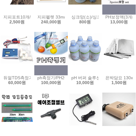
지피포트10개/6x6/8x8/친환경포트/피트모스포트/원형포트/씨앗/모
지피펠렛 33mm(2000개입) 44mm 압축 피트모스
싱크망(소)/싱크망(대)/걸음망/
PH보정액(3개set)/
2,500원
240,000원
800원
13,000원
듀얼TDS측정기/DM-1 수질측정기 정수기 양액농도 측정기 수경 양액재배 T
ph측정기/PH200/HM디지탈/수질측정기/ph메타/ph-m
pH 버퍼 솔루션 국산 교정 테스트 
은박담요 130x
60,000원
100,000원
10,000원
1,500원