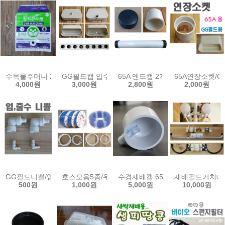
수목물주머니 25L(수액세트) 물포대 점적 관수 관주 수목 나무 물주머
GG필드캡 입수 출수 박막재배 NFT CAP 양액 수경 
65A 앤드캡 2개 홀가공 백색 pvc
65A연장소켓/
4,000원
3,000원
2,800원
2,000원
GG필드니쁠/입수니쁠/출수니쁠/수경재배기니쁠
호스모음5종/우레탄호스 정수기 튜빙 pe 고압 에어
수경재배캡 65A용 DIY 양액 수경
재배필드거치대(2
500원
1,000원
5,000원
10,000원