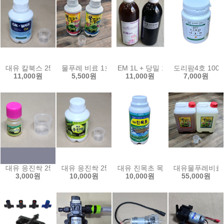
대유 칼북스 250ml 액상 식물 칼슘 보충제 수경재배 미량원소 ca 액비
물푸레 비료 1호 2호 500ml 수경재배 양액 비료 
EM 1L + 당밀 1L 친환경 이엠
도리팜4호 100
11,000원
5,500원
11,000원
7,000원
대유 응진싹 25ml/진딧물 응애 해충 친환경 농약 살충제
대유 응진싹 250ml 해충 친환경 농약 살충제 진딧물
대유 진목초 목초액 500ml 참나
대유물푸레비료1
3,000원
10,000원
10,000원
55,000원