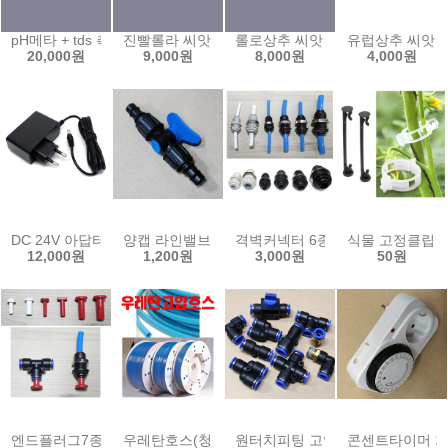
pH메타 + tds 측정기 휴대용 수질 산도 pH 측정기 테스터기 EC 수족관 (t
진빨롤라 씨앗 6000립 유럽 상추 쌈채소 샐러드 씨
롤로상추 씨앗 6000립 유럽상추 
유럽상추 씨앗 
20,000원
9,000원
8,000원
4,000원
DC 24V 아답터 1A 벽걸이형 어댑터 1000mA adapter (smps)
양캡 라인밸브 13mm 점적호스 점적 테이프 LD연
격벽커넥터 6종 벌크헤드 커넥터 
식물 고정클립 (
12,000원
1,200원
3,000원
50원
엔드플러그7종/피팅마개 원터치피팅마개 정수기피팅마개
우레탄호스(청색)/우레탄고압호스(투명)/에어호스
원터치피팅 고압 공압밸브 우레탄
콘센트타이머 15