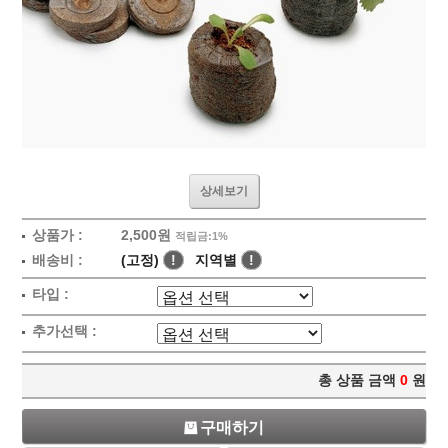
상세보기
상품가 :
2,500원
적립금:1%
배송비 :
(고정)
!
지역별
!
타입 :
추가선택 :
총 상품 금액
0
원
구매하기