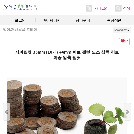
카테고리
검색
로그인
마이페이지
장바구니
관심상품
발아,재배용품,트레이
Recent
2
지피펠렛 33mm (10개) 44mm 피트 펠렛 모스 삽목 허브
파종 압축 펠릿