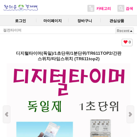
카테고리
검색
로그인
마이페이지
장바구니
관심상품
절전타이머
Recent
0
디지털타이머(독일)/1초단위/1분단위/TR611TOP2/간판
스위치/타임스위치 (TR611top2)