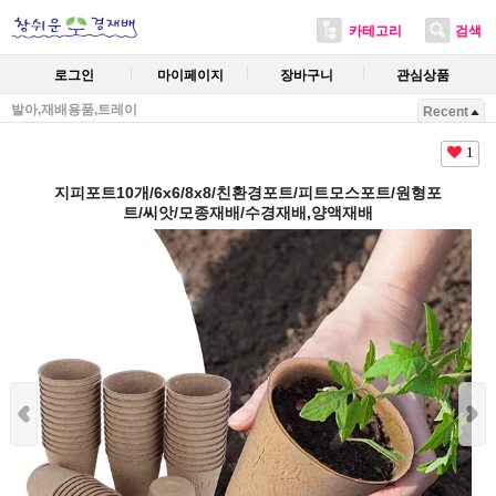
카테고리
검색
로그인
마이페이지
장바구니
관심상품
발아,재배용품,트레이
Recent
1
지피포트10개/6x6/8x8/친환경포트/피트모스포트/원형포
트/씨앗/모종재배/수경재배,양액재배