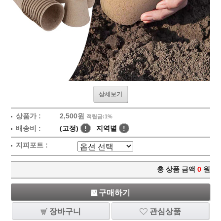
상세보기
상품가 :
2,500원
적립금:1%
배송비 :
(고정)
!
지역별
!
지피포트 :
총 상품 금액
0
원
구매하기
장바구니
관심상품