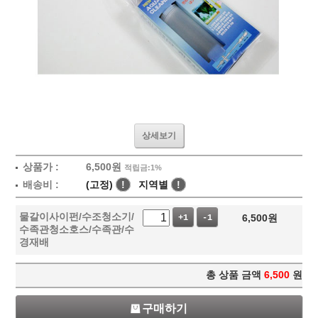
상세보기
상품가 :
6,500
원
적립금:1%
배송비 :
(고정)
!
지역별
!
물갈이사이펀/수조청소기/
6,500
원
+1
-1
수족관청소호스/수족관/수
경재배
총 상품 금액
6,500
원
구매하기