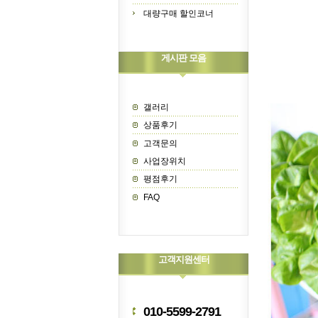
대량구매 할인코너
게시판 모음
갤러리
상품후기
고객문의
사업장위치
평점후기
FAQ
고객지원센터
010-5599-2791