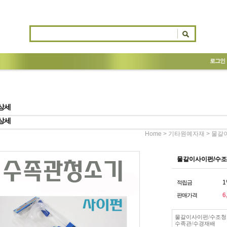
로그인
상세
상세
>
> 물갈
Home
기타원예자재
물갈이사이펀/수조
1
적립금
6
판매가격
물갈이사이펀/수조청
수족관/수경재배