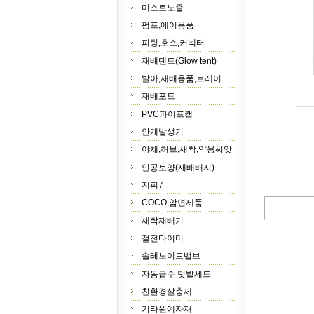
미스트노즐
펌프,에어용품
피팅,호스,커넥터
재배텐트(Glow tent)
발아,재배용품,트레이
재배포트
PVC파이프캡
안개발생기
야채,허브,새싹,약용씨앗
인공토양(재배배지)
지피7
COCO,암면제품
새싹재배기
절전타이머
솔레노이드밸브
자동급수 텃밭세트
친환경살충제
기타원예자재