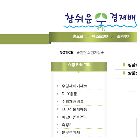
홈으로
베스트100
즐겨찾기
★기업회원가입 방법..
★회원 구입 시 1% 적립★
NOTICE
★간편 회원가입★
상품
쇼핑 카테고리
상품
수경재배기세트
D.I.Y용품
수경재배비료
LED식물재배등
아답터(SMPS)
측정기
분무경자재