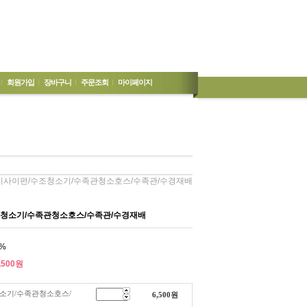
회원가입
장바구니
주문조회
마이페이지
이사이펀/수조청소기/수족관청소호스/수족관/수경재배
청소기/수족관청소호스/수족관/수경재배
%
,500
원
소기/수족관청소호스/
6,500
원