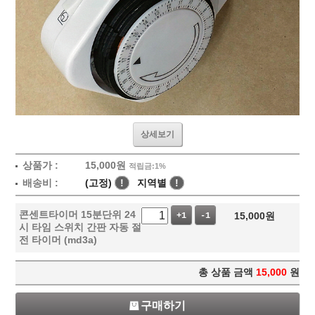
상세보기
상품가 :
15,000
원
적립금:1%
배송비 :
(고정)
!
지역별
!
콘센트타이머 15분단위 24
15,000
원
+1
-1
시 타임 스위치 간판 자동 절
전 타이머 (md3a)
총 상품 금액
15,000
원
구매하기