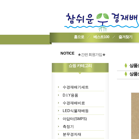
홈으로
베스트100
즐겨찾기
★기업회원가입 방법..
★회원 구입 시 1% 적립★
NOTICE
★간편 회원가입★
상품
쇼핑 카테고리
상품
수경재배기세트
D.I.Y용품
수경재배비료
LED식물재배등
아답터(SMPS)
측정기
분무경자재