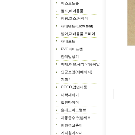
미스트노즐
펌프,에어용품
피팅,호스,커넥터
재배텐트(Glow tent)
발아,재배용품,트레이
재배포트
PVC파이프캡
안개발생기
야채,허브,새싹,약용씨앗
인공토양(재배배지)
지피7
COCO,암면제품
새싹재배기
절전타이머
솔레노이드밸브
자동급수 텃밭세트
친환경살충제
기타원예자재