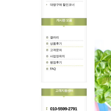
대량구매 할인코너
게시판 모음
갤러리
상품후기
고객문의
사업장위치
평점후기
FAQ
고객지원센터
010-5599-2791