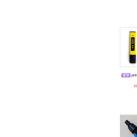
pH메
2