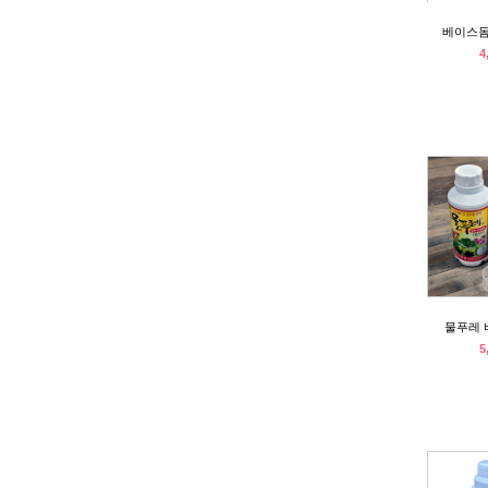
베이스돔
4
물푸레 
5