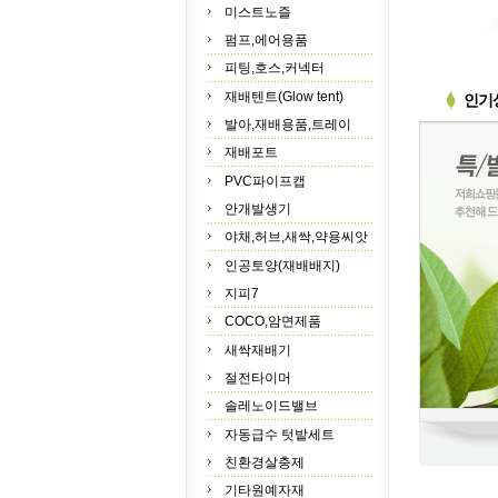
미스트노즐
펌프,에어용품
피팅,호스,커넥터
재배텐트(Glow tent)
인기
발아,재배용품,트레이
재배포트
PVC파이프캡
안개발생기
야채,허브,새싹,약용씨앗
인공토양(재배배지)
지피7
COCO,암면제품
새싹재배기
절전타이머
솔레노이드밸브
자동급수 텃밭세트
친환경살충제
기타원예자재