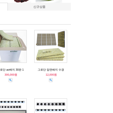
신규상품
로단 ao배지 30판 1
그로단 암면배지 수경
300,000원
12,000원