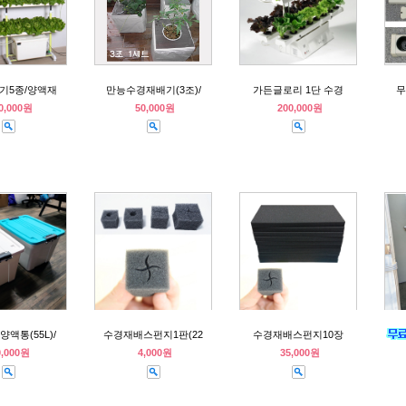
기5종/양액재
만능수경재배기(3조)/
가든글로리 1단 수경
무
0,000원
50,000원
200,000원
액통(55L)/
수경재배스펀지1판(22
수경재배스펀지10장
0,000원
4,000원
35,000원