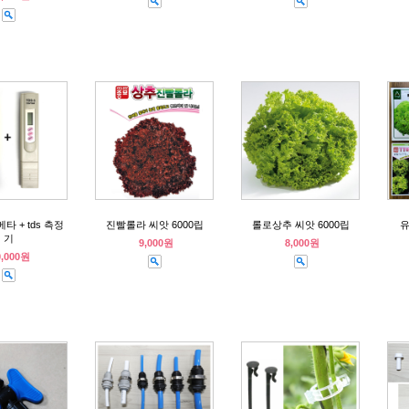
타 + tds 측정
진빨롤라 씨앗 6000립
롤로상추 씨앗 6000립
유
기
9,000원
8,000원
0,000원