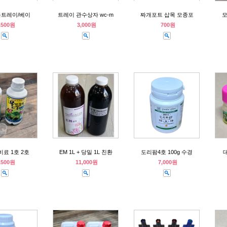
트레이/베이
트레이 관수상자 wc-m
짜개포트 삽목 모종포
모
,500원
3,000원
700원
비료 1호 2호
EM 1L + 당밀 1L 친환
도리팜4호 100g 수경
대
,500원
11,000원
7,000원