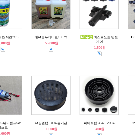
목초 목초액 5
대유물푸레비료10L 액
미스트노즐 단포
D
거 이
0,000원
55,000원
1,500원
DC워터펌프5w
유공관캡 100A 통기관
파이프캡 35A ~ 200A
미스트
1,000원
400원
0,000원