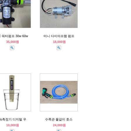
C 워터펌프 30w 60w
미니 다이아프램 펌프
35,000원
18,000원
tds측정기 디지털 우
수족관 물갈이 호스
10,000원
24,000원