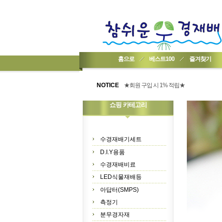
홈으로
베스트100
즐겨찾기
★기업회원가입 방법..
NOTICE
★회원 구입 시 1% 적립★
★간편 회원가입★
쇼핑 카테고리
수경재배기세트
D.I.Y용품
수경재배비료
LED식물재배등
아답터(SMPS)
측정기
분무경자재