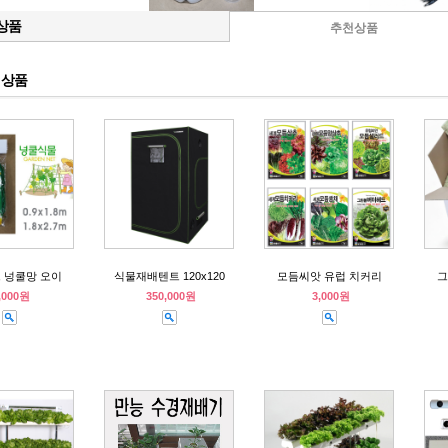
상품
추천상품
s 상품
 넝쿨망 오이
식물재배텐트 120x120
모듬씨앗 유럽 치커리
그
,000원
350,000원
3,000원