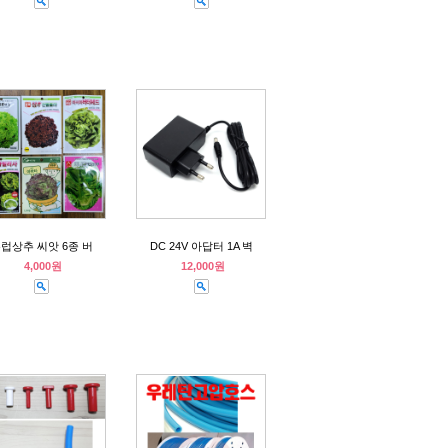
럽상추 씨앗 6종 버
DC 24V 아답터 1A 벽
4,000원
12,000원