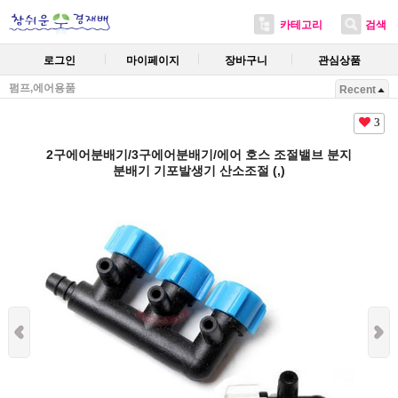
카테고리
검색
로그인
마이페이지
장바구니
관심상품
펌프,에어용품
Recent
3
2구에어분배기/3구에어분배기/에어 호스 조절밸브 분지
분배기 기포발생기 산소조절 (,)