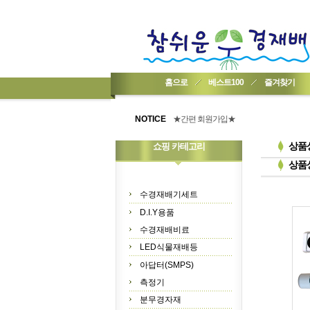
홈으로
베스트100
즐겨찾기
★기업회원가입 방법..
★회원 구입 시 1% 적립★
NOTICE
★간편 회원가입★
상품
쇼핑 카테고리
상품
수경재배기세트
D.I.Y용품
수경재배비료
LED식물재배등
아답터(SMPS)
측정기
분무경자재