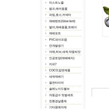
미스트노즐
펌프,에어용품
피팅,호스,커넥터
재배텐트(Glow tent)
발아,재배용품,트레이
재배포트
PVC파이프캡
안개발생기
야채,허브,새싹,약용씨앗
인공토양(재배배지)
지피7
COCO,암면제품
새싹재배기
절전타이머
솔레노이드밸브
자동급수 텃밭세트
친환경살충제
기타원예자재