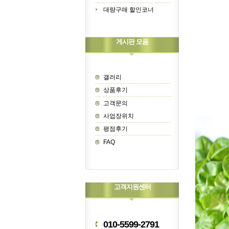
대량구매 할인코너
게시판 모음
갤러리
상품후기
고객문의
사업장위치
평점후기
FAQ
고객지원센터
010-5599-2791