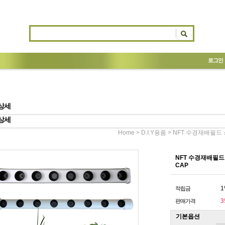
로그인
상세
상세
>
> NFT 수경재배필드 
Home
D.I.Y용품
NFT 수경재배필드
CAP
1
적립금
3
판매가격
기본옵션