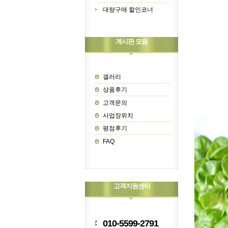
대량구매 할인코너
게시판 모음
갤러리
상품후기
고객문의
사업장위치
평점후기
FAQ
고객지원센터
010-5599-2791