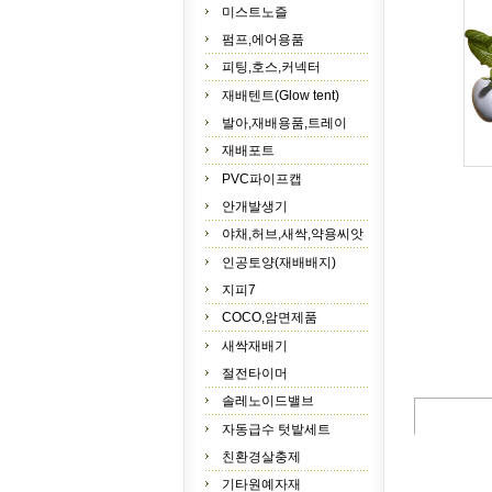
미스트노즐
펌프,에어용품
피팅,호스,커넥터
재배텐트(Glow tent)
발아,재배용품,트레이
재배포트
PVC파이프캡
안개발생기
야채,허브,새싹,약용씨앗
인공토양(재배배지)
지피7
COCO,암면제품
새싹재배기
절전타이머
솔레노이드밸브
자동급수 텃밭세트
친환경살충제
기타원예자재