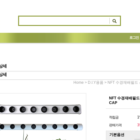
로그인
상세
상세
>
> NFT 수경재배필드 
Home
D.I.Y용품
NFT 수경재배필드
CAP
1
적립금
3
판매가격
기본옵션