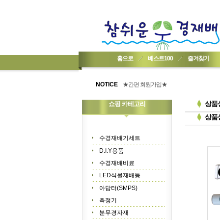
홈으로
베스트100
즐겨찾기
★기업회원가입 방법..
★회원 구입 시 1% 적립★
NOTICE
★간편 회원가입★
상품
쇼핑 카테고리
상품
수경재배기세트
D.I.Y용품
수경재배비료
LED식물재배등
아답터(SMPS)
측정기
분무경자재