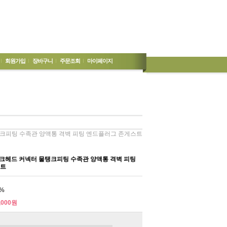
회원가입
장바구니
주문조회
마이페이지
탱크피팅 수족관 양액통 격벽 피팅 엔드플러그 존게스트
벌크헤드 커넥터 물탱크피팅 수족관 양액통 격벽 피팅
스트
%
,000원