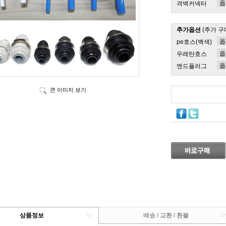
격벽커넥터
추가옵션
(추가 구
pe호스(백색)
우레탄호스
엔드플러그
큰 이미지 보기
상품정보
배송 / 교환 / 환불