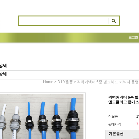
로그인
상세
상세
>
> 격벽커넥터 6종 벌크헤드 커넥터 물
Home
D.I.Y용품
격벽커넥터 6종 
엔드플러그 존게
1
적립금
3
판매가격
기본옵션