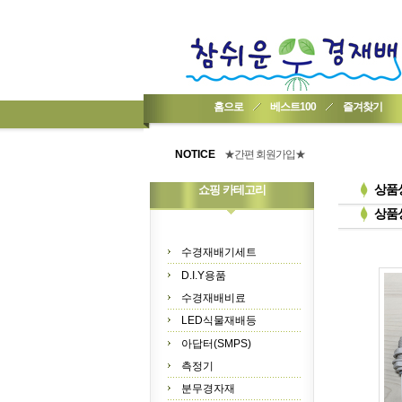
홈으로
베스트100
즐겨찾기
★기업회원가입 방법..
★회원 구입 시 1% 적립★
NOTICE
★간편 회원가입★
상품
쇼핑 카테고리
상품
수경재배기세트
D.I.Y용품
수경재배비료
LED식물재배등
아답터(SMPS)
측정기
분무경자재