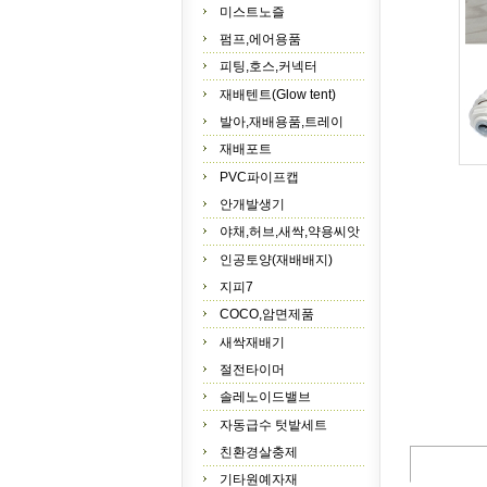
미스트노즐
펌프,에어용품
피팅,호스,커넥터
재배텐트(Glow tent)
발아,재배용품,트레이
재배포트
PVC파이프캡
안개발생기
야채,허브,새싹,약용씨앗
인공토양(재배배지)
지피7
COCO,암면제품
새싹재배기
절전타이머
솔레노이드밸브
자동급수 텃밭세트
친환경살충제
기타원예자재