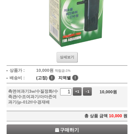
상세보기
상품가 :
10,000
원
적립금:1%
배송비 :
(고정)
!
지역별
!
측면여과기3w/수질정화/수
10,000
원
+1
-1
족관/수조여과기/아마존여
과기/jp-012f/수경재배
총 상품 금액
10,000
원
구매하기