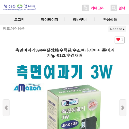
카테고리
검색
로그인
마이페이지
장바구니
관심상품
펌프,에어용품
Recent
1
측면여과기3w/수질정화/수족관/수조여과기/아마존여과
기/jp-012f/수경재배