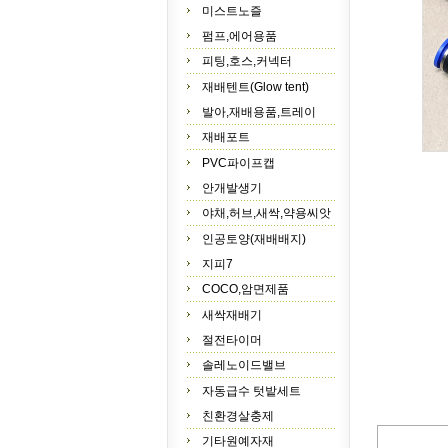
미스트노즐
펌프,에어용품
피팅,호스,커넥터
재배텐트(Glow tent)
발아,재배용품,트레이
재배포트
PVC파이프캡
안개발생기
야채,허브,새싹,약용씨앗
인공토양(재배배지)
지피7
COCO,암면제품
새싹재배기
절전타이머
솔레노이드밸브
자동급수 텃밭세트
친환경살충제
기타원예자재