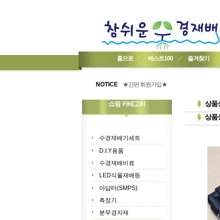
홈으로
베스트100
즐겨찾기
★기업회원가입 방법..
★회원 구입 시 1% 적립★
NOTICE
★간편 회원가입★
상품
쇼핑 카테고리
상품
수경재배기세트
D.I.Y용품
수경재배비료
LED식물재배등
아답터(SMPS)
측정기
분무경자재