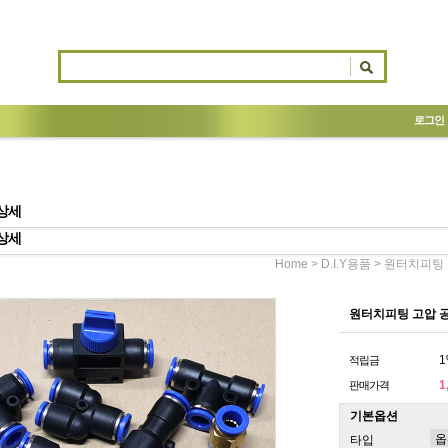
로그인
상세
상세
>
> 원터치피팅
Home
D.I.Y용품
원터치피팅 고압 
1
적립금
1
판매가격
기본옵션
타입