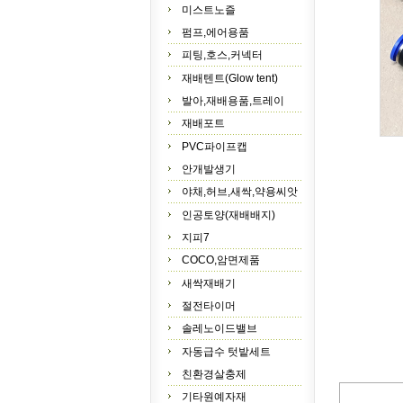
미스트노즐
펌프,에어용품
피팅,호스,커넥터
재배텐트(Glow tent)
발아,재배용품,트레이
재배포트
PVC파이프캡
안개발생기
야채,허브,새싹,약용씨앗
인공토양(재배배지)
지피7
COCO,암면제품
새싹재배기
절전타이머
솔레노이드밸브
자동급수 텃밭세트
친환경살충제
기타원예자재