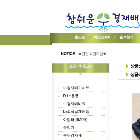
홈으로
베스트100
즐겨찾기
★기업회원가입 방법..
★회원 구입 시 1% 적립★
NOTICE
★간편 회원가입★
상품
쇼핑 카테고리
상품
수경재배기세트
D.I.Y용품
수경재배비료
LED식물재배등
아답터(SMPS)
측정기
분무경자재