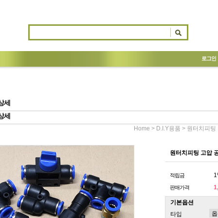
로그인
상세
상세
>
> 원터치피팅
Home
D.I.Y용품
원터치피팅 고압 
1
적립금
1
판매가격
기본옵션
타입