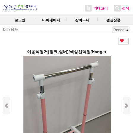
카테고리
검색
로그인
마이페이지
장바구니
관심상품
D.I.Y용품
Recent
1
이동식행거(핑크,실버)/색상선택형/Hanger