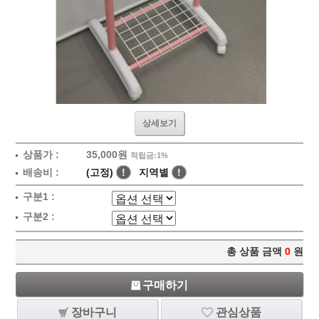
상세보기
상품가 :
35,000원
적립금:1%
배송비 :
(고정)
!
지역별
!
구분1 :
구분2 :
총 상품 금액
0
원
구매하기
장바구니
관심상품