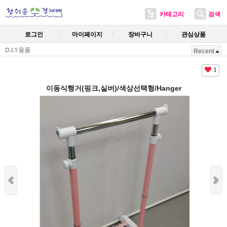
카테고리
검색
로그인
마이페이지
장바구니
관심상품
D.I.Y용품
Recent
1
이동식행거(핑크,실버)/색상선택형/Hanger