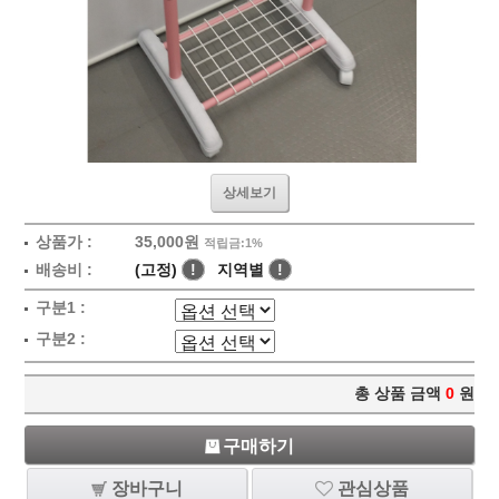
상세보기
상품가 :
35,000원
적립금:1%
배송비 :
(고정)
!
지역별
!
구분1 :
구분2 :
총 상품 금액
0
원
구매하기
장바구니
관심상품