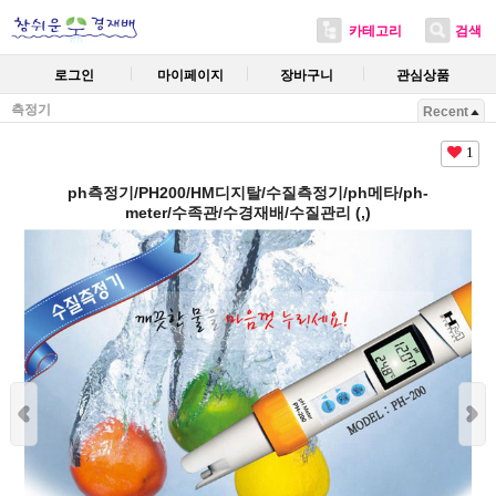
카테고리
검색
로그인
마이페이지
장바구니
관심상품
측정기
Recent
1
ph측정기/PH200/HM디지탈/수질측정기/ph메타/ph-
meter/수족관/수경재배/수질관리 (,)