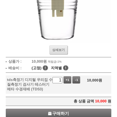
상세보기
상품가 :
10,000
원
적립금:1%
배송비 :
(고정)
!
지역별
!
tds측정기 디지털 우리집 수
10,000
원
+1
-1
질측정기 검사기 테스터기
메타 수경재배 (TDS3)
총 상품 금액
10,000
원
구매하기