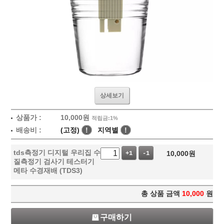
상세보기
상품가 :
10,000
원
적립금:1%
배송비 :
(고정)
!
지역별
!
tds측정기 디지털 우리집 수
10,000
원
+1
-1
질측정기 검사기 테스터기
메타 수경재배 (TDS3)
총 상품 금액
10,000
원
구매하기