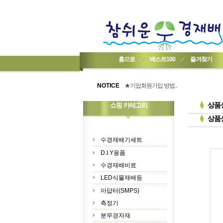
홈으로
베스트100
즐겨찾기
NOTICE
★기업회원가입 방법..
★회원 구입 시 1% 적립★
★간편 회원가입★
상품
쇼핑 카테고리
상품
수경재배기세트
D.I.Y용품
수경재배비료
LED식물재배등
아답터(SMPS)
측정기
분무경자재