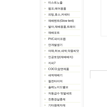
미스트노즐
펌프,에어용품
피팅,호스,커넥터
재배텐트(Glow tent)
발아,재배용품,트레이
재배포트
PVC파이프캡
안개발생기
야채,허브,새싹,약용씨앗
인공토양(재배배지)
지피7
COCO,암면제품
새싹재배기
절전타이머
솔레노이드밸브
자동급수 텃밭세트
친환경살충제
기타원예자재