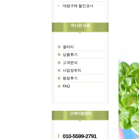
대량구매 할인코너
게시판 모음
갤러리
상품후기
고객문의
사업장위치
평점후기
FAQ
고객지원센터
010-5599-2791