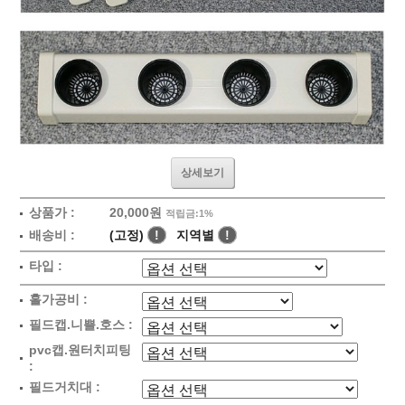
상세보기
상품가 :
20,000원
적립금:1%
배송비 :
(고정)
!
지역별
!
타입 :
홀가공비 :
필드캡.니쁠.호스 :
pvc캡.원터치피팅
:
필드거치대 :