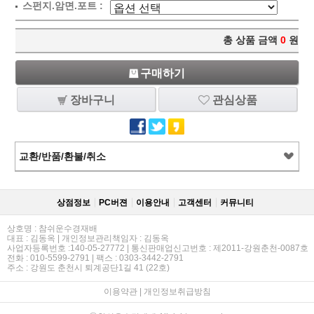
스펀지.암면.포트 :
총 상품 금액
0
원
구매하기
장바구니
관심상품
교환/반품/환불/취소
상점정보
PC버젼
이용안내
고객센터
커뮤니티
상호명 : 참쉬운수경재배
대표 : 김동옥 | 개인정보관리책임자 : 김동옥
사업자등록번호 :140-05-27772 | 통신판매업신고번호 : 제2011-강원춘천-0087호
전화 : 010-5599-2791 | 팩스 : 0303-3442-2791
주소 : 강원도 춘천시 퇴계공단1길 41 (22호)
이용약관
|
개인정보취급방침