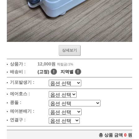
상세보기
상품가 :
12,000원
적립금:1%
배송비 :
(고정)
!
지역별
!
기포발생기 :
에어호스 :
콩돌 :
에어분배기 :
연결구 :
총 상품 금액
0
원