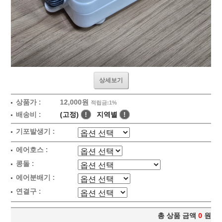
상세보기
상품가 :
12,000원
적립금:1%
배송비 :
(고정)
!
지역별
!
기포발생기 :
에어호스 :
콩돌 :
에어분배기 :
연결구 :
총 상품 금액
0
원