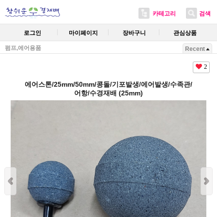
카테고리
검색
로그인
마이페이지
장바구니
관심상품
펌프,에어용품
Recent
2
에어스톤/25mm/50mm/콩돌/기포발생/에어발생/수족관/
어항/수경재배 (25mm)