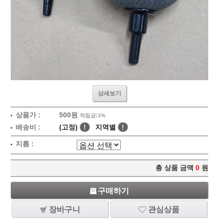
상세보기
상품가 :
500원
적립금:1%
배송비 :
(고정)
!
지역별
!
지름 :
총 상품 금액
0
원
구매하기
장바구니
관심상품