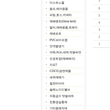
7
미스트노즐
6
펌프,에어용품
피팅,호스,커넥터
5
재배텐트(Glow tent)
4
발아,재배용품,트레이
3
재배포트
2
PVC파이프캡
1
안개발생기
야채,허브,새싹,약용씨앗
인공토양(재배배지)
지피7
COCO,암면제품
새싹재배기
절전타이머
솔레노이드밸브
자동급수 텃밭세트
친환경살충제
기타원예자재