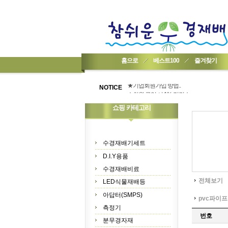
홈으로
베스트100
즐겨찾기
★기업회원가입 방법..
NOTICE
★회원 구입 시 1% 적립★
★간편 회원가입★
쇼핑 카테고리
수경재배기세트
D.I.Y용품
수경재배비료
전체보기
LED식물재배등
아답터(SMPS)
pvc파이프
측정기
번호
분무경자재