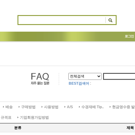
로그인
BEST검색어
:
배송
구매방법
사용방법
A/S
수경재배 Tip..
현금영수증 발
 규격표
기업회원가입방법
분류
제목