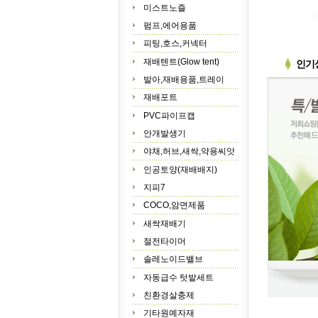
미스트노즐
펌프,에어용품
피팅,호스,커넥터
재배텐트(Glow tent)
인기
발아,재배용품,트레이
재배포트
PVC파이프캡
안개발생기
야채,허브,새싹,약용씨앗
인공토양(재배배지)
지피7
COCO,암면제품
새싹재배기
절전타이머
솔레노이드밸브
자동급수 텃밭세트
친환경살충제
기타원예자재