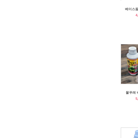
베이스돔
4
물푸레 
5