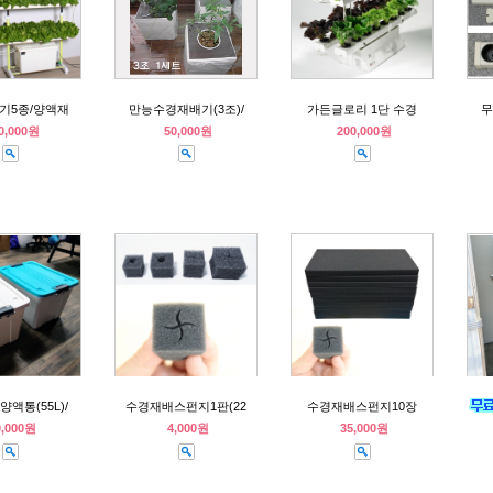
기5종/양액재
만능수경재배기(3조)/
가든글로리 1단 수경
무
0,000원
50,000원
200,000원
액통(55L)/
수경재배스펀지1판(22
수경재배스펀지10장
0,000원
4,000원
35,000원