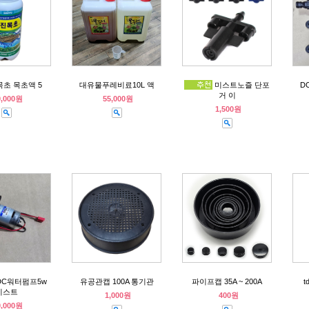
목초 목초액 5
대유물푸레비료10L 액
미스트노즐 단포
D
거 이
0,000원
55,000원
1,500원
DC워터펌프5w
유공관캡 100A 통기관
파이프캡 35A ~ 200A
미스트
1,000원
400원
0,000원