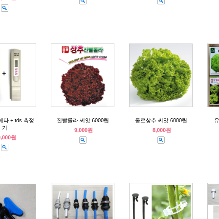
타 + tds 측정
진빨롤라 씨앗 6000립
롤로상추 씨앗 6000립
유
기
9,000원
8,000원
0,000원