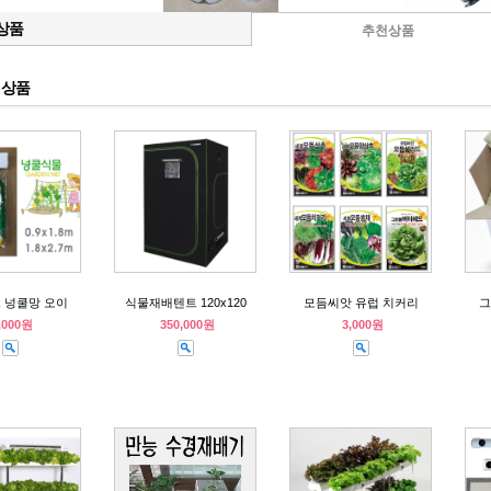
상품
추천상품
s 상품
 넝쿨망 오이
식물재배텐트 120x120
모듬씨앗 유럽 치커리
그
,000원
350,000원
3,000원