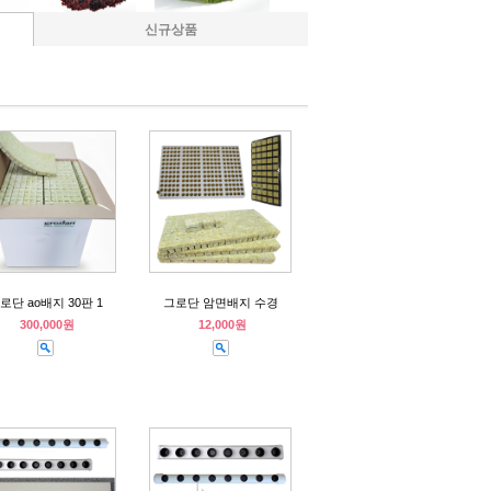
신규상품
로단 ao배지 30판 1
그로단 암면배지 수경
300,000원
12,000원