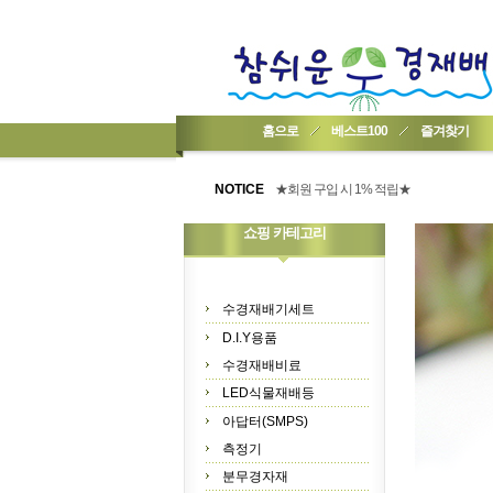
홈으로
베스트100
즐겨찾기
★기업회원가입 방법..
NOTICE
★회원 구입 시 1% 적립★
★간편 회원가입★
쇼핑 카테고리
수경재배기세트
D.I.Y용품
수경재배비료
LED식물재배등
아답터(SMPS)
측정기
분무경자재