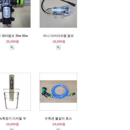
C 워터펌프 30w 60w
미니 다이아프램 펌프
35,000원
18,000원
tds측정기 디지털 우
수족관 물갈이 호스
10,000원
24,000원