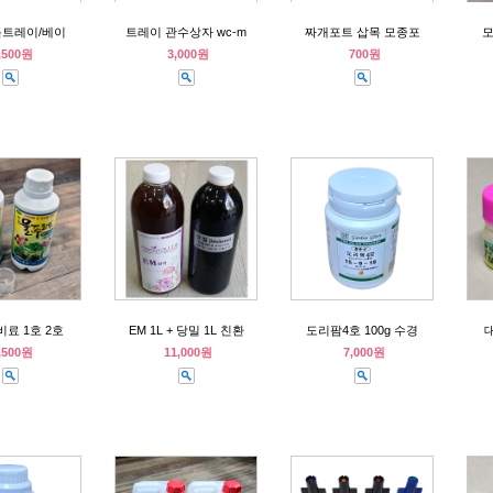
트레이/베이
트레이 관수상자 wc-m
짜개포트 삽목 모종포
모
,500원
3,000원
700원
비료 1호 2호
EM 1L + 당밀 1L 친환
도리팜4호 100g 수경
대
,500원
11,000원
7,000원