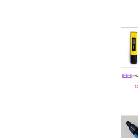
pH메
2