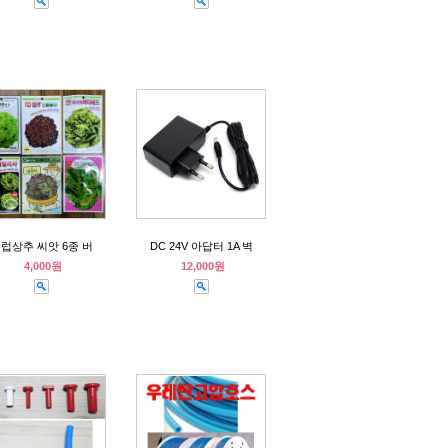
럽상추 씨앗 6종 버
DC 24V 아답터 1A 벽
4,000원
12,000원