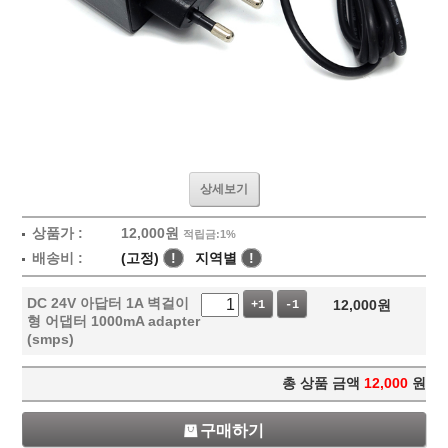
상세보기
상품가 :
12,000
원
적립금:1%
배송비 :
(고정)
!
지역별
!
DC 24V 아답터 1A 벽걸이
12,000
원
+1
-1
형 어댑터 1000mA adapter
(smps)
총 상품 금액
12,000
원
구매하기