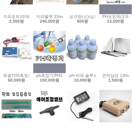
지피포트10개/6x6/8x8/친환경포트/피트모스포트/원형포트/씨앗/모
지피펠렛 33mm(2000개입) 44mm 압축 피트모스
싱크망(소)/싱크망(대)/걸음망/
PH보정액(3개set)/
2,500원
240,000원
800원
13,000원
듀얼TDS측정기/DM-1 수질측정기 정수기 양액농도 측정기 수경 양액재배 T
ph측정기/PH200/HM디지탈/수질측정기/ph메타/ph-m
pH 버퍼 솔루션 국산 교정 테스트 
은박담요 130x
60,000원
100,000원
10,000원
1,500원