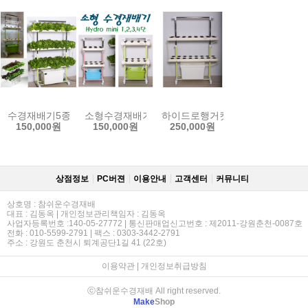
수경재배기5종/양액재배기 인삼수경재배기 LED수경재배기 아쿠아포
소형수경재배기 1단 2단 3단 채소 허브 야채 인삼 
하이드로행거킷2단/3단/HGH-2/
150,000원
150,000원
250,000원
상점정보
PC버젼
이용안내
고객센터
커뮤니티
상호명 : 참쉬운수경재배
대표 : 김동옥 | 개인정보관리책임자 : 김동옥
사업자등록번호 :140-05-27772 | 통신판매업신고번호 : 제2011-강원춘천-0087호
전화 : 010-5599-2791 | 팩스 : 0303-3442-2791
주소 : 강원도 춘천시 퇴계공단1길 41 (22호)
이용약관
|
개인정보취급방침
ⓒ참쉬운수경재배 All right reserved.
Make
Shop