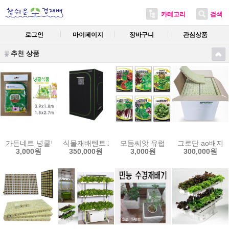
카테고리
검색
로그인
마이페이지
장바구니
관심상품
추천 상품
가든네트 넝쿨망 오이재배망 호박망 참외망 더덕망 넝쿨지지대
식물재배텐트 120x120x200cm 캐나다 그로우텐트
모듬씨앗 유럽 치커리 양상추 쌈채
그로단 ao배지 
3,000원
350,000원
3,000원
300,000원