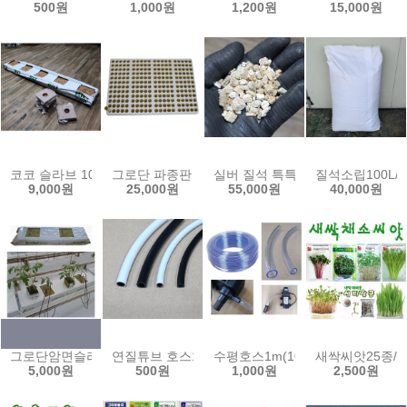
500원
1,000원
1,200원
15,000원
코코 슬라브 10x15x100cm(5구) COCO 그로우백 코코블럭 압축코
그로단 파종판 240공1판 암면 플러그 락울 유알 암면
실버 질석 특특대립80L/ 버미큘
질석소립100L/ 
9,000원
25,000원
55,000원
40,000원
그로단암면슬라브50cm(2구)/암면매트 수경재배 양액재배 관주 관수 암면배지 
연질튜브 호스1m 3x5 4x7 스프링쿨러 미스트 점적
수평호스1m(10,13,15,18mm)
새싹씨앗25종/
5,000원
500원
1,000원
2,500원