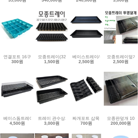
35,000원
340,000원
240,000원
3,000원
연결포트 16구 25구 36구 흰색 검정 모종판 육묘판 모종 트레이 하프
모종트레이(32구~128구)/모종판/0.8T/육묘판/
베이스트레이/육묘재배용/수경재배/
모종트레이덮개(
300원
1,500원
2,500원
2,500원
베이스돔트레이/베이스트레이+투명덮개 모종판덥개 물받이 육묘판 
트레이 관수상자 wc-m 모종판 모종트레이 물받이 
짜개포트 삽목 모종포트 관수상자
모종판덮개 10
4,500원
3,000원
700원
200,000원