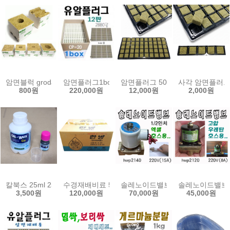
암면블럭 grodan 락울 유알 플러그 슬라브 양액 수경 재배 암면 배지
암면플러그1box(240구12판)/cp20/2880공/
암면플러그 50공 큐브 묘목 삽목 
사각 암면플러그 
800원
220,000원
12,000원
2,000원
칼북스 25ml 250ml 액상칼슘제 미량원소 칼슘 액비 식물 영양제
수경재배비료 5종 20kg 종합한방 토마토 고추 오이 
솔레노이드밸브15A(1/2인치)/상시닫힘형
솔레노이드밸브8A(
3,500원
120,000원
70,000원
45,000원