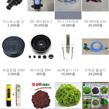
미스트노즐 단포거 이스라엘제 쿨링포그 fog 저압 안개분사노즐 분무
DC 워터펌프 30w 60w 80w 12V 다이아프램 펌프 소
미니 다이아프램 펌프 고온용 DC6-
DC워터펌프5w
1,500원
35,000원
18,000원
20,000원
유공관캡 100A 통기관 캡 수목 숨틀 파이프 뚜껑 배수구 덮개
파이프캡 35A ~ 200A pvc 원형 마감 앤드 캡 배관
tds측정기 디지털 우리집 수질측정
수족관 물갈이 호
1,000원
400원
10,000원
24,000원