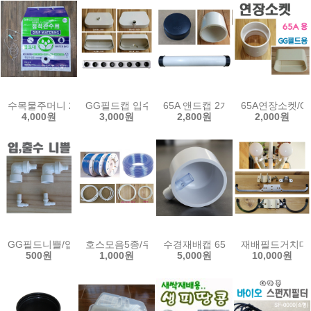
수목물주머니 25L(수액세트) 물포대 점적 관수 관주 수목 나무 물주머
GG필드캡 입수 출수 박막재배 NFT CAP 양액 수경 
65A 앤드캡 2개 홀가공 백색 pvc
65A연장소켓/
4,000원
3,000원
2,800원
2,000원
GG필드니쁠/입수니쁠/출수니쁠/수경재배기니쁠
호스모음5종/우레탄호스 정수기 튜빙 pe 고압 에어
수경재배캡 65A용 DIY 양액 수경
재배필드거치대(2
500원
1,000원
5,000원
10,000원