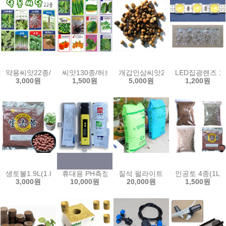
약용씨앗22종/그라비올라/스테비아/마카/아이스플랜트/백하수오/개갑
씨앗130종/허브/새싹/약초/버터헤드/고수/스위트
개갑인삼씨앗20g(약400립)/인
LED집광렌즈 10
3,000원
1,500원
5,000원
1,200원
생토볼1.9L(1.8kg)황토볼 분갈이 생토원 수족관 하이드로볼 수경식물
휴대용 PH측정기 ph메타 수질 테스터기 미터 센서 
질석 펄라이트 50L 100L 소립
인공토 4종(1
3,000원
10,000원
20,000원
1,500원