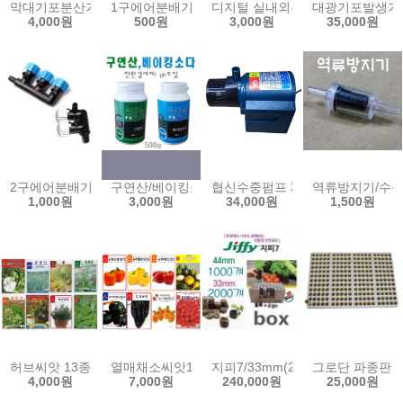
막대기포분산기/20cm/30cm/45cm/막대에어분산기/기포발생/에어발생
1구에어분배기/기포분배기/에어분배기/수족관/어항/수
디지털 실내외온도계 센서분리형 디지
대광기포발생기 4
4,000원
500원
3,000원
35,000원
2구에어분배기/3구에어분배기/에어 호스 조절밸브 분지 분배기 기포발생
구연산/베이킹소다/500g/PH조절/친환경세제/다목적
협신수중펌프 30w 40w 50w 수중모터
역류방지기/수
1,000원
3,000원
34,000원
1,500원
허브씨앗 13종 스피아민트 히솝 케모마일 켓닙 마조람 라벤다 스위트
열매채소씨앗10종/아티쵸크 파프리카씨앗 스카롤라
지피7/33mm(2000개1box)/44
그로단 파종판 2
4,000원
7,000원
240,000원
25,000원