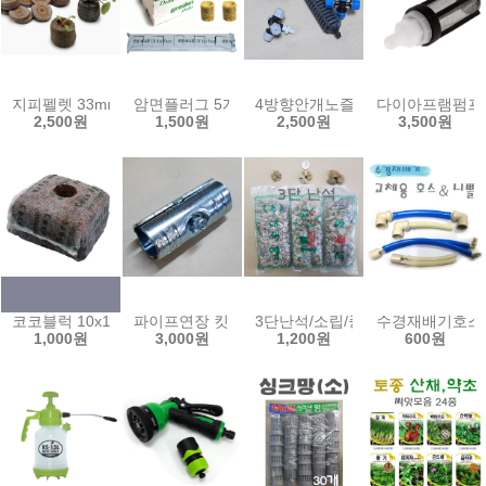
지피펠렛 33mm (10개) 44mm 피트 펠렛 모스 삽목 허브파종 압축 펠
암면플러그 5개 키엠플러그 유알 그로단 암면 배지 
4방향안개노즐/상향식 하향식 안개분사
다이아프램펌프 입수
2,500원
1,500원
2,500원
3,500원
코코블럭 10x10x7.5cm 압축코코피트 COCO블럭 수경재배 양액 배지
파이프연장 킷 (28Ø용) 메탈조인트 행거 파이프 연
3단난석/소립/중립/대립/휴가토난
수경재배기호스/
1,000원
3,000원
1,200원
600원