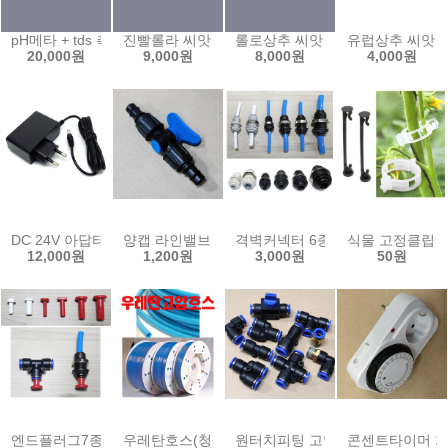
pH메타 + tds 측정기 휴대용 수질 산도 pH 측정기 테스터기 EC 수족관 (t
진빨롤라 씨앗 6000립 유럽 상추 쌈채소 샐러드 씨
롤로상추 씨앗 6000립 유럽상추 
유럽상추 씨앗 
20,000원
9,000원
8,000원
4,000원
DC 24V 아답터 1A 벽걸이형 어댑터 1000mA adapter (smps)
양캡 라인밸브 13mm 점적호스 점적 테이프 LD연
격벽커넥터 6종 벌크헤드 커넥터 
식물 고정클립 (
12,000원
1,200원
3,000원
50원
엔드플러그7종/피팅마개 원터치피팅마개 정수기피팅마개
우레탄호스(청색)/우레탄고압호스(투명)/에어호스
원터치피팅 고압 공압밸브 우레탄
콘센트타이머 15