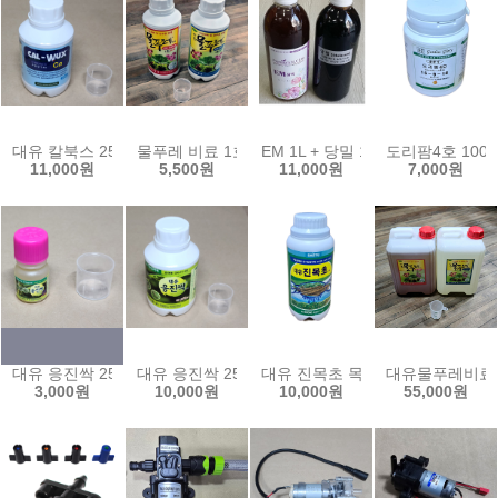
대유 칼북스 250ml 액상 식물 칼슘 보충제 수경재배 미량원소 ca 액비
물푸레 비료 1호 2호 500ml 수경재배 양액 비료 
EM 1L + 당밀 1L 친환경 이엠
도리팜4호 100
11,000원
5,500원
11,000원
7,000원
대유 응진싹 25ml/진딧물 응애 해충 친환경 농약 살충제
대유 응진싹 250ml 해충 친환경 농약 살충제 진딧물
대유 진목초 목초액 500ml 참나
대유물푸레비료1
3,000원
10,000원
10,000원
55,000원