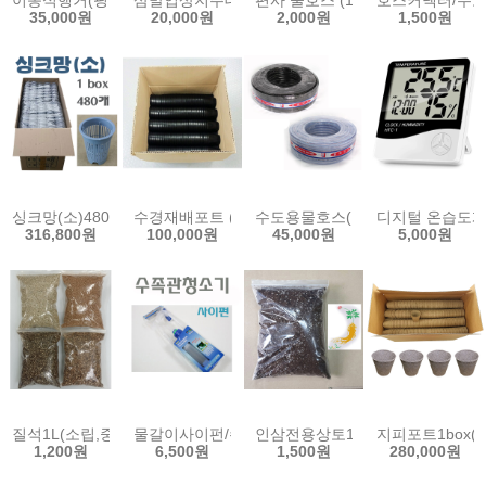
이동식행거(핑크,실버)/색상선택형/Hanger
삼발입상지주대 (단본조용) 스프링쿨러 삼각대 삼
편사 물호스 (1m) 16mm 19m
호스커넥터/수도
35,000원
20,000원
2,000원
1,500원
싱크망(소)480개BOX/걸음망/싱크대망/싱크대걸음망/수경재배포트/
수경재배포트 (소)1000개 수경 포트 풍난 다육 모종 
수도용물호스(고압50m)/15mm
디지털 온습도계 
316,800원
100,000원
45,000원
5,000원
질석1L(소립,중립,대립,특대립) 버미큐라이트 펄샤인 수경재배 양액
물갈이사이펀/수조청소기/수족관청소호스/수족관/
인삼전용상토1L/인삼재배상토 인
지피포트1box(
1,200원
6,500원
1,500원
280,000원