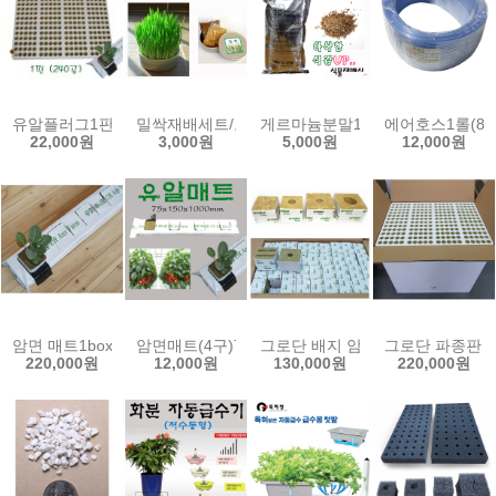
유알플러그1판(240공)/모종재배/암면재배/cp20
밀싹재배세트/보리싹재배세트/밀싹재배기/보리싹재
게르마늄분말1kg/게르마늄상토/
에어호스1롤(80
22,000원
3,000원
5,000원
12,000원
암면 매트1box(30ea)75x150x1000mm 유알 암면슬라브 락울 양액 
암면매트(4구)75x150x900mm/1000mm 암면슬라브 
그로단 배지 암면블럭 1box 양액
그로단 파종판 1
220,000원
12,000원
130,000원
220,000원