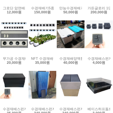
그로단 암면배지 수경재배 발아용 블럭 큐브 양액재배
수경재배기5종/양액재배기 인삼수경재배 LED수경재배기
만능수경재배기(3조)/고추재배기
가든글로리 1단 
12,000원
150,000원
50,000원
200,000원
무가공 수경재배 파이프 65A 1m 2개 국산 NFT 박막재배 필드 PVC파
NFT 수경재배필드 스마트팜 식물 PVC파이프 베드 재
수경재배양액통(55L)/양액박스
수경재배스펀지1
20,000원
35,000원
40,000원
4,000원
수경재배스펀지10장 새싹 스마트팜 씨앗 파종 모종 식물 발아용 사각
수경재배스펀지100판 22,000셀 파종스펀지 모종재
수경재배스펀지 홀 60판 1box 
베이스하프돔트레