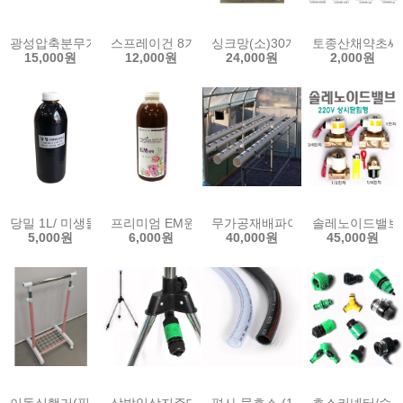
광성압축분무기 1.5L 안개 분무 미스트 엽면시비 소독 살균 농약살포
스프레이건 8기능 분사건 세차 호스 정원 물 분무기
싱크망(소)30개/걸음망/싱크대
토종산채약초씨앗
15,000원
12,000원
24,000원
2,000원
당밀 1L/ 미생물 EM 발효 배양 이멤 원액 발효액 활성액 친환경 EM 
프리미엄 EM원액 1L 친환경 이엠 미생물 액비 비료
무가공재배파이프 2m 65A 2개 
솔레노이드밸브8A/
5,000원
6,000원
40,000원
45,000원