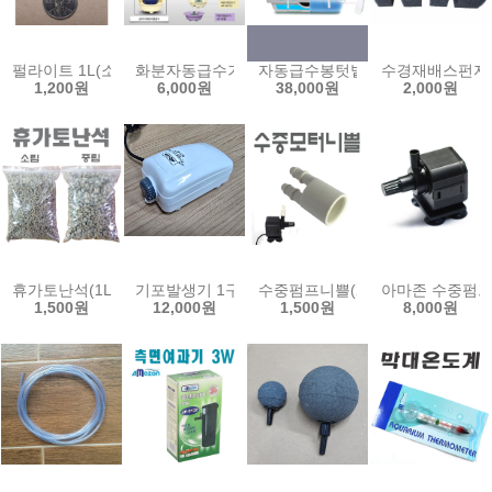
펄라이트 1L(소,중,대립)/퍼라이트 조경 수경재배 양액재배 배지 분갈
화분자동급수기5호/저수통형/심지화분/자동급수화
자동급수봉텃밭재배기/자동물보충
수경재배스펀지 
1,200원
6,000원
38,000원
2,000원
휴가토난석(1L)/소립/중립/수경재배배지/분갈이/인공토양/여과재/수
기포발생기 1구 저소음 에어펌프 아마존 산소 에어 산소
수중펌프니쁠(2구)/펌프니쁠/수중
아마존 수중펌프 3
1,500원
12,000원
1,500원
8,000원