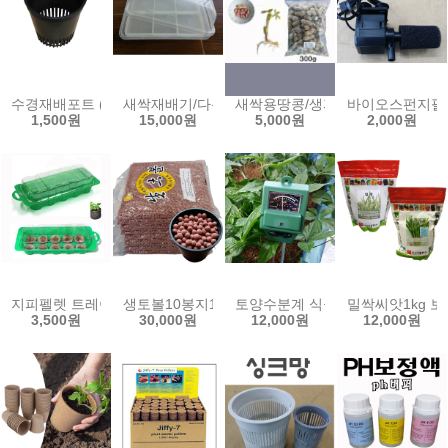
수경재배포트 (小)10개 (中)5개 수경 포트 양액 재배 풍난 모종 난 화분
새싹재배기/다용도재배용기 새싹보리 새싹키우기 
새싹용땅콩/생피땅콩/발아용/300g
바이오스펀지필터
1,500원
15,000원
5,000원
2,000원
지피펠렛 트레이 지피7 재배 트레이 피트펠렛 펠릿 미니온실 핸디가든
생토볼10봉지19L(18kg)황토볼 하이드로볼 분갈이
토양수분계 식물 화분 습도 조도 산도 
밀싹씨앗1kg 보
3,500원
30,000원
12,000원
12,000원