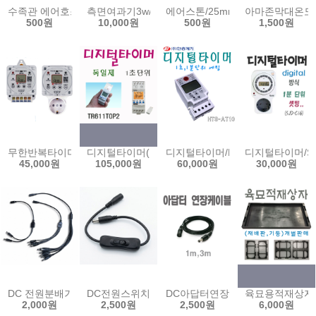
수족관 에어호스1m 5m 기포발생기 호스 수족관 어항 기포 산소 에어
측면여과기3w/수질정화/수족관/수조여과기/아마존여과기
에어스톤/25mm/50mm/콩돌/기포
아마존막대온도계
500원
10,000원
500원
1,500원
무한반복타이머(1초단위)/주간타이머(1분단위)/IRT16-B/IRT16-D
디지털타이머(독일)/1초단위/1분단위/TR611TOP2/간
디지털타이머/HTS-AT10/1초/1
디지털타이머/SJ
45,000원
105,000원
60,000원
30,000원
DC 전원분배기 2 4 8분배 CCTV 문어발 아답터 분배기
DC전원스위치케이블 12V 온오프 버튼 연장케이블 
DC아답터연장선1m/3m/아답터연장케이
육묘용적재상자(
2,000원
2,500원
2,500원
6,000원