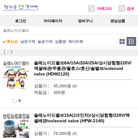
카테고리
검색
로그인
마이페이지
장바구니
관심상품
솔레노이드밸브
최신순
낮은가격
높은가격
상품명
최다리뷰
1 - 3
솔레노이드밸브8A/15A/20A/25A/상시닫힘형220V/
엑셀배관/주름관/물호스/효신/솔밸브/solenoid
valve (HDW2120)
상품가 :
45,000원
(0)
적립금 :
450원
0
솔레노이드밸브15A(1/2인치)/상시닫힘형/220V/엑
셀배관/solenoid valve (HPW-2140)
상품가 :
70,000원
(0)