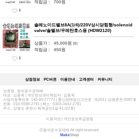
적립금 :
700원
1
솔레노이드밸브8A(1/4)/220V상시닫힘형/solenoid
valve/솔밸브/우레탄호스용 (HDW2120)
상품가 :
45,000원
(0)
적립금 :
450원
1
상점정보
PC버젼
이용안내
고객센터
커뮤니티
상호명 : 참쉬운수경재배
대표 : 김동옥 | 개인정보관리책임자 : 김동옥
사업자등록번호 :140-05-27772 | 통신판매업신고번호 : 제2011-강원춘천-0087호
전화 : 010-5599-2791 | 팩스 : 0303-3442-2791
주소 : 강원도 춘천시 퇴계공단1길 41 (22호)
이용약관
|
개인정보취급방침
ⓒ참쉬운수경재배 All right reserved.
Make
Shop