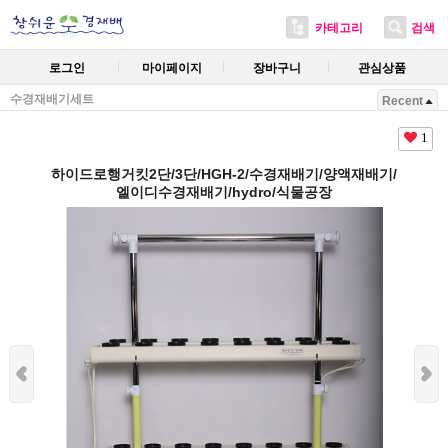
카테고리
검색
로그인
마이페이지
장바구니
관심상품
수경재배기세트
Recent
1
하이드로행거킷2단/3단/HGH-2/수경재배기/양액재배기/
엘이디수경재배기/hydro/식물공장