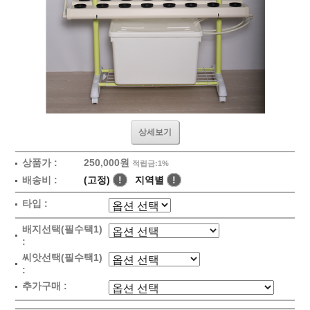
상세보기
상품가 :
250,000원
적립금:1%
배송비 :
(고정)
!
지역별
!
타입 :
배지선택(필수택1)
:
씨앗선택(필수택1)
:
추가구매 :